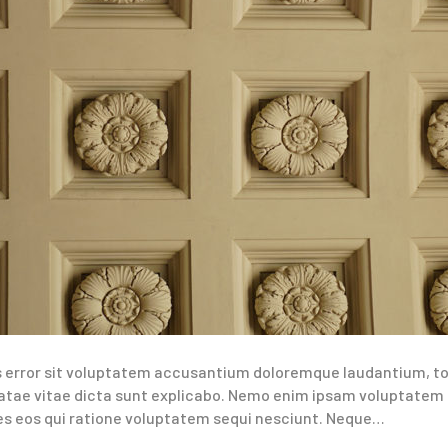
us error sit voluptatem accusantium doloremque laudantium, to
eatae vitae dicta sunt explicabo. Nemo enim ipsam voluptatem q
es eos qui ratione voluptatem sequi nesciunt. Neque…