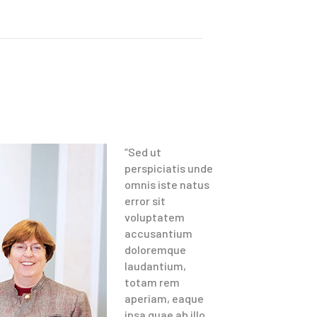
“Sed ut
perspiciatis unde
omnis iste natus
error sit
voluptatem
accusantium
doloremque
laudantium,
totam rem
aperiam, eaque
ipsa quae ab illo