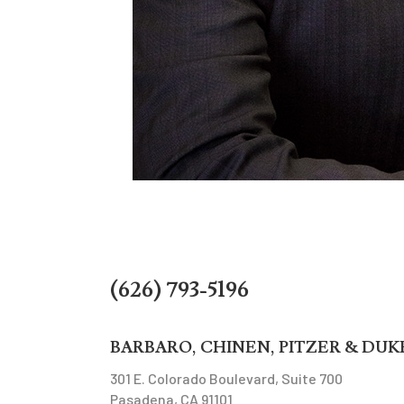
(626) 793-5196
BARBARO, CHINEN, PITZER & DUKE
301 E. Colorado Boulevard, Suite 700
Pasadena, CA 91101